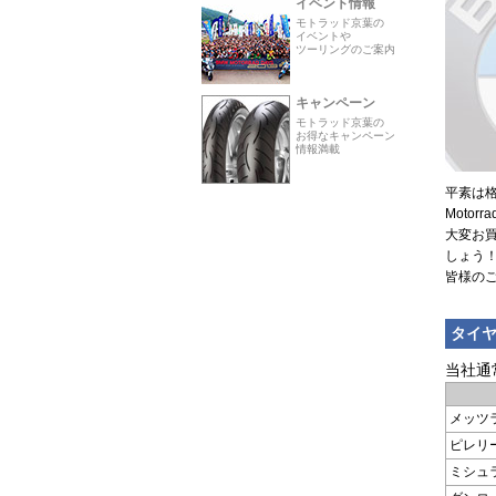
平素は
Moto
大変お
しょう
皆様の
タイ
当社通
メッツ
ピレリ
ミシュ