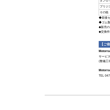
ダンロ
ブリジ
その他
◆前後セ
◆ゴム
◆販売の
◆交換
【ご
Motorra
サービス直
(整備工
Motorra
TEL 047