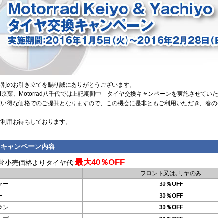
格別のお引き立てを賜り誠にありがとうございます。
rrad京葉、Motorrad八千代では上記期間中「タイヤ交換キャンペーンを実施させてい
買い得な価格でのご提供となりますので、この機会に是非ともご利用いただき、春の
！
ご利用お待ちしております。
ヤキャンペーン内容
最大40％OFF
常小売価格よりタイヤ代
フロント又は､リヤのみ
ラー
30％OFF
ー
30％OFF
ラン
30％OFF