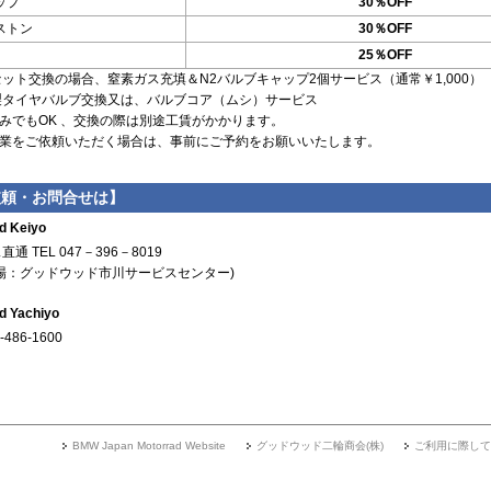
ップ
30％OFF
ストン
30％OFF
25％OFF
ット交換の場合、窒素ガス充填＆N2バルブキャップ2個サービス（通常￥1,000）
製タイヤバルブ交換又は、バルブコア（ムシ）サービス
みでもOK 、交換の際は別途工賃がかかります。
作業をご依頼いただく場合は、事前にご予約をお願いいたします。
依頼・お問合せは】
d Keiyo
通 TEL 047－396－8019
場：グッドウッド市川サービスセンター)
d Yachiyo
-486-1600
BMW Japan Motorrad Website
グッドウッド二輪商会(株)
ご利用に際して